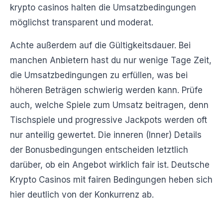
krypto casinos halten die Umsatzbedingungen
möglichst transparent und moderat.
Achte außerdem auf die Gültigkeitsdauer. Bei
manchen Anbietern hast du nur wenige Tage Zeit,
die Umsatzbedingungen zu erfüllen, was bei
höheren Beträgen schwierig werden kann. Prüfe
auch, welche Spiele zum Umsatz beitragen, denn
Tischspiele und progressive Jackpots werden oft
nur anteilig gewertet. Die inneren (Inner) Details
der Bonusbedingungen entscheiden letztlich
darüber, ob ein Angebot wirklich fair ist. Deutsche
Krypto Casinos mit fairen Bedingungen heben sich
hier deutlich von der Konkurrenz ab.