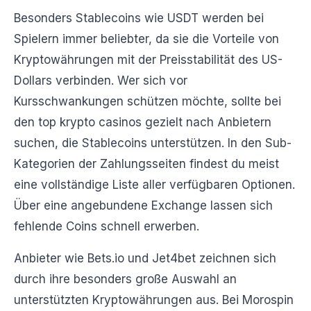
Besonders Stablecoins wie USDT werden bei
Spielern immer beliebter, da sie die Vorteile von
Kryptowährungen mit der Preisstabilität des US-
Dollars verbinden. Wer sich vor
Kursschwankungen schützen möchte, sollte bei
den top krypto casinos gezielt nach Anbietern
suchen, die Stablecoins unterstützen. In den Sub-
Kategorien der Zahlungsseiten findest du meist
eine vollständige Liste aller verfügbaren Optionen.
Über eine angebundene Exchange lassen sich
fehlende Coins schnell erwerben.
Anbieter wie Bets.io und Jet4bet zeichnen sich
durch ihre besonders große Auswahl an
unterstützten Kryptowährungen aus. Bei Morospin