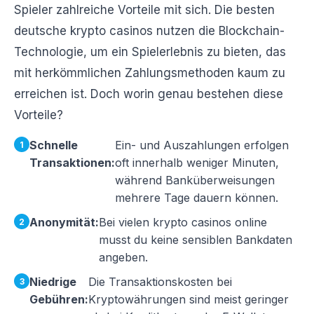
Spieler zahlreiche Vorteile mit sich. Die besten
deutsche krypto casinos nutzen die Blockchain-
Technologie, um ein Spielerlebnis zu bieten, das
mit herkömmlichen Zahlungsmethoden kaum zu
erreichen ist. Doch worin genau bestehen diese
Vorteile?
Schnelle
Ein- und Auszahlungen erfolgen
Transaktionen:
oft innerhalb weniger Minuten,
während Banküberweisungen
mehrere Tage dauern können.
Anonymität:
Bei vielen krypto casinos online
musst du keine sensiblen Bankdaten
angeben.
Niedrige
Die Transaktionskosten bei
Gebühren:
Kryptowährungen sind meist geringer