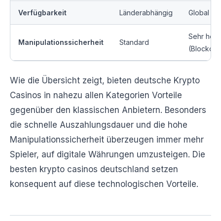
Verfügbarkeit
Länderabhängig
Global
Sehr hoc
Manipulationssicherheit
Standard
(Blockcha
Wie die Übersicht zeigt, bieten deutsche Krypto
Casinos in nahezu allen Kategorien Vorteile
gegenüber den klassischen Anbietern. Besonders
die schnelle Auszahlungsdauer und die hohe
Manipulationssicherheit überzeugen immer mehr
Spieler, auf digitale Währungen umzusteigen. Die
besten krypto casinos deutschland setzen
konsequent auf diese technologischen Vorteile.