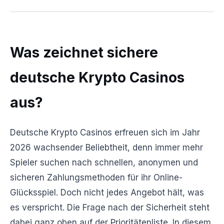
Was zeichnet sichere
deutsche Krypto Casinos
aus?
Deutsche Krypto Casinos erfreuen sich im Jahr
2026 wachsender Beliebtheit, denn immer mehr
Spieler suchen nach schnellen, anonymen und
sicheren Zahlungsmethoden für ihr Online-
Glücksspiel. Doch nicht jedes Angebot hält, was
es verspricht. Die Frage nach der Sicherheit steht
dabei ganz oben auf der Prioritätenliste. In diesem