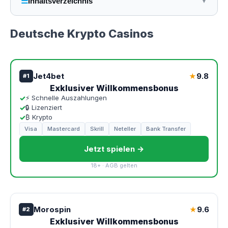
☰
Inhaltsverzeichnis
▼
Deutsche Krypto Casinos
Jet4bet
9.8
★
#1
Exklusiver Willkommensbonus
✓
⚡ Schnelle Auszahlungen
✓
🔒 Lizenziert
✓
₿ Krypto
Visa
Mastercard
Skrill
Neteller
Bank Transfer
Jetzt spielen →
18+ · AGB gelten
Morospin
9.6
★
#2
Exklusiver Willkommensbonus