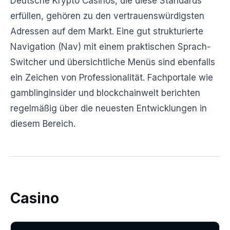
Deutsche Krypto Casinos, die diese Standards
erfüllen, gehören zu den vertrauenswürdigsten
Adressen auf dem Markt. Eine gut strukturierte
Navigation (Nav) mit einem praktischen Sprach-
Switcher und übersichtliche Menüs sind ebenfalls
ein Zeichen von Professionalität. Fachportale wie
gamblinginsider und blockchainwelt berichten
regelmäßig über die neuesten Entwicklungen in
diesem Bereich.
Casino