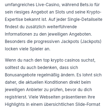
umfangreiches Live-Casino, während Bets.io für
sein riesiges Angebot an Slots und seine Krypto-
Expertise bekannt ist. Auf jeder Single-Detailseite
findest du zusätzlich weiterführende
Informationen zu den jeweiligen Angeboten.
Besonders die progressiven Jackpots (Jackpots)
locken viele Spieler an.
Wenn du nach den top krypto casinos suchst,
solltest du auch bedenken, dass sich
Bonusangebote regelmäßig ändern. Es lohnt sich
daher, die aktuellen Konditionen direkt beim
jeweiligen Anbieter zu prüfen, bevor du dich
registrierst. Viele Webseiten präsentieren ihre
Highlights in einem übersichtlichen Slide-Format