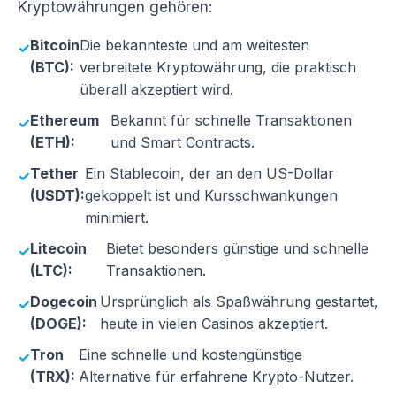
Kryptowährungen gehören:
Bitcoin
Die bekannteste und am weitesten
(BTC):
verbreitete Kryptowährung, die praktisch
überall akzeptiert wird.
Ethereum
Bekannt für schnelle Transaktionen
(ETH):
und Smart Contracts.
Tether
Ein Stablecoin, der an den US-Dollar
(USDT):
gekoppelt ist und Kursschwankungen
minimiert.
Litecoin
Bietet besonders günstige und schnelle
(LTC):
Transaktionen.
Dogecoin
Ursprünglich als Spaßwährung gestartet,
(DOGE):
heute in vielen Casinos akzeptiert.
Tron
Eine schnelle und kostengünstige
(TRX):
Alternative für erfahrene Krypto-Nutzer.