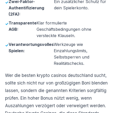
Zwei-Faktor-
Ein zusätzlicher Schutz für
Authentifizierung
dein Spielerkonto.
(2FA):
Transparente
Klar formulierte
AGB:
Geschäftsbedingungen ohne
versteckte Klauseln.
Verantwortungsvolles
Werkzeuge wie
Spielen:
Einzahlungslimits,
Selbstsperren und
Realitätschecks.
Wer die besten krypto casinos deutschland sucht,
sollte sich nicht nur von großzügigen Boni blenden
lassen, sondern die genannten Kriterien sorgfältig
prüfen. Ein hoher Bonus nützt wenig, wenn
Auszahlungen verzögert oder verweigert werden.