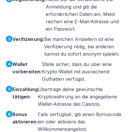
Anmeldung und gib die
erforderlichen Daten ein. Meist
reichen eine E-Mail-Adresse und
ein Passwort.
Verifizierung:
Bei manchen Anbietern ist eine
Verifizierung nötig, bei anderen
kannst du sofort anonym spielen.
Wallet
Stelle sicher, dass du über eine
vorbereiten:
Krypto-Wallet mit ausreichend
Guthaben verfügst.
Einzahlung
Übertrage deine gewünschte
tätigen:
Kryptowährung an die angegebene
Wallet-Adresse des Casinos.
Bonus
Falls verfügbar, gib einen Bonuscode
aktivieren:
ein oder aktiviere das
Willkommensangebot.