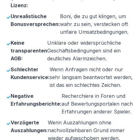
Lizenz:
Unrealistische
Boni, die zu gut klingen, um
Bonusversprechen:
wahr zu sein, verstecken oft
unfaire Umsatzbedingungen.
Keine
Unklare oder widersprüchliche
transparenten
Geschäftsbedingungen sind ein
AGB:
deutliches Alarmzeichen.
Schlechter
Wenn Anfragen nicht oder nur
Kundenservice:
sehr langsam beantwortet werden,
ist das ein schlechtes Zeichen.
Negative
Recherchiere in Foren und
Erfahrungsberichte:
auf Bewertungsportalen nach
Erfahrungen anderer Spieler.
Verzögerte
Wenn Auszahlungen ohne
Auszahlungen:
nachvollziehbaren Grund immer
wieder aufgeschoben werden.