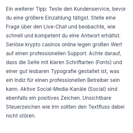
Ein weiterer Tipp: Teste den Kundenservice, bevor
du eine größere Einzahlung tätigst. Stelle eine
Frage über den Live-Chat und beobachte, wie
schnell und kompetent du eine Antwort erhältst.
Seriöse krypto casinos online legen großen Wert
auf einen professionellen Support. Achte darauf,
dass die Seite mit klaren Schriftarten (Fonts) und
einer gut lesbaren Typografie gestaltet ist, was
ein Indiz für einen professionellen Betreiber sein
kann. Aktive Social-Media-Kanäle (Social) sind
ebenfalls ein positives Zeichen. Unsichtbare
Steuerzeichen wie lrm sollten den Textfluss dabei
nicht stören.