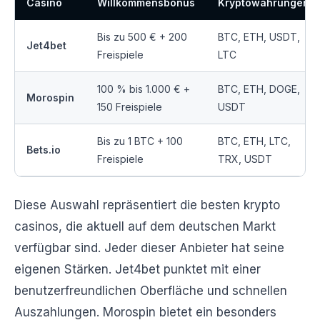
Casino
Willkommensbonus
Kryptowährungen
Bis zu 500 € + 200
BTC, ETH, USDT,
Jet4bet
Freispiele
LTC
100 % bis 1.000 € +
BTC, ETH, DOGE,
Morospin
150 Freispiele
USDT
Bis zu 1 BTC + 100
BTC, ETH, LTC,
Bets.io
Freispiele
TRX, USDT
Diese Auswahl repräsentiert die besten krypto
casinos, die aktuell auf dem deutschen Markt
verfügbar sind. Jeder dieser Anbieter hat seine
eigenen Stärken. Jet4bet punktet mit einer
benutzerfreundlichen Oberfläche und schnellen
Auszahlungen. Morospin bietet ein besonders